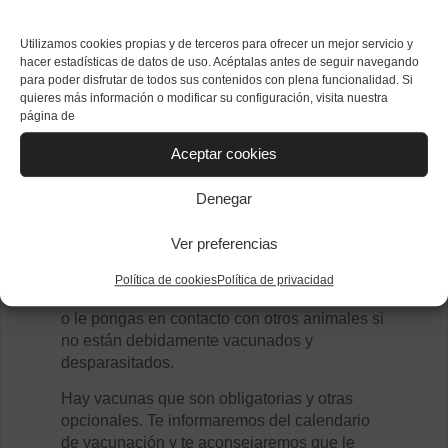
salud del cachorro, ya que es especialmente
sensible a estos. Primero administramos un
Utilizamos cookies propias y de terceros para ofrecer un mejor servicio y
tratamiento antiparasitario mensualmente, y
hacer estadísticas de datos de uso. Acéptalas antes de seguir navegando
cuando llegue a la edad adulta será suficiente
para poder disfrutar de todos sus contenidos con plena funcionalidad. Si
con desparasitarlo cada tres meses. Después
quieres más información o modificar su configuración, visita nuestra
de la primera desparasitación interna
página de
comenzaremos con las vacunas.
Aceptar cookies
Vacunación de los cachorros
Denegar
El sistema inmunitario de tu mascota es
Ver preferencias
inmaduro y corre el riesgo a contagiarse de
las enfermedades y patógenos de su entorno.
Política de cookies
Política de privacidad
Por eso es mejor que no lo saques a la calle
o le pongas en contacto con otros animales si
no están debidamente vacunados y
desparasitados.
Hay vacunas que son obligatorias y otras
opcionales. Te informaremos del calendario
de vacunación y te aconsejaremos que le