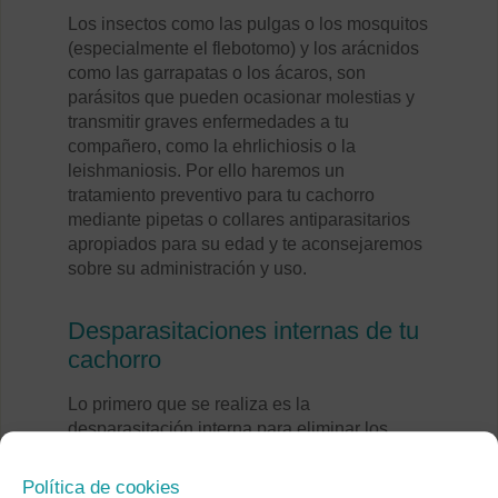
Los insectos como las pulgas o los mosquitos
(especialmente el flebotomo) y los arácnidos
como las garrapatas o los ácaros, son
parásitos que pueden ocasionar molestias y
transmitir graves enfermedades a tu
compañero, como la ehrlichiosis o la
leishmaniosis. Por ello haremos un
tratamiento preventivo para tu cachorro
mediante pipetas o collares antiparasitarios
apropiados para su edad y te aconsejaremos
sobre su administración y uso.
Desparasitaciones internas de tu
cachorro
Lo primero que se realiza es la
desparasitación interna para eliminar los
parásitos internos que se alojan en el tracto
digestivo y que por tanto pueden dañar la
Política de cookies