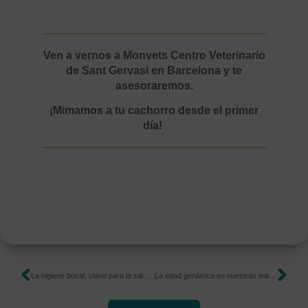
Ven a vernos a Monvets Centro Veterinario
de Sant Gervasi en Barcelona y te
asesoraremos.
¡Mimamos a tu cachorro desde el primer
día!
La higiene bucal, clave para la salud de tu mascota
La edad geriátrica en nuestras mascotas